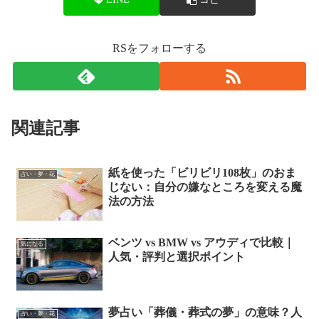
RSをフォローする
関連記事
紙を使った「ビリビリ108枚」のおま
占い・夢・花
じない：自分の嫌なところを変える魔
法の方法
ベンツ vs BMW vs アウディで比較｜
気になる
人気・評判と選択ポイント
夢占い「葬儀・葬式の夢」の意味？人
占い・夢・花