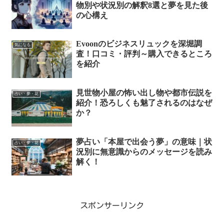
物別や状況別の解釈8選と夢を見た後
の心構え
Evoonのビジネスリュックを深堀調
気になる
査！口コミ・評判～購入できるところ
を紹介
見世物小屋の怖い出し物や都市伝説を
占い・夢・花
紹介！恐ろしくも魅了されるのはなぜ
か？
夢占い「本屋で出会う夢」の意味｜状
占い・夢・花
況別に無意識からのメッセージを読み
解く！
スポンサーリンク