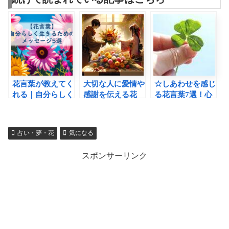
花言葉が教えてく
大切な人に愛情や
☆しあわせを感じ
れる｜自分らしく
感謝を伝える花
る花言葉7選！心
あなたらしく生き
14選｜特別なシ
理学を生かした豊
るためのメッセー
ーンや相手に合わ
かなライフスタイ
ジ5選
せた花の選び方
ルの秘密
占い・夢・花
気になる
スポンサーリンク