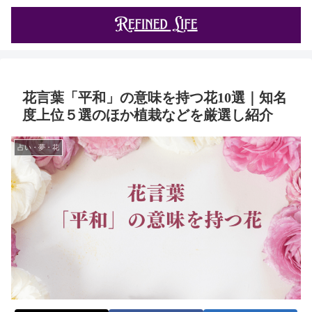
花言葉「平和」の意味を持つ花10選｜知名
度上位５選のほか植栽などを厳選し紹介
占い・夢・花