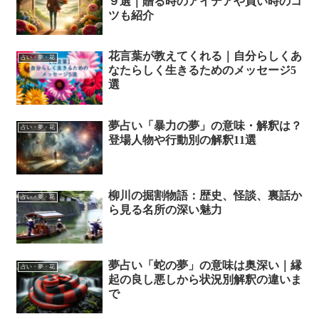
９選｜贈る時のアイデアや買い時のコ
ツも紹介
花言葉が教えてくれる｜自分らしくあ
占い・夢・花
なたらしく生きるためのメッセージ5
選
夢占い「暴力の夢」の意味・解釈は？
占い・夢・花
登場人物や行動別の解釈11選
柳川の掘割物語：歴史、怪談、裏話か
占い・夢・花
ら見る名所の深い魅力
夢占い「蛇の夢」の意味は奥深い｜縁
占い・夢・花
起の良し悪しから状況別解釈の違いま
で