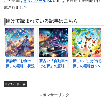
この記事は
きりんツール
のAIによる自動生成機能で作
成されました
続けて読まれている記事はこちら
夢診断「お金の
夢占い「自動車の
夢占い「虫が出る
夢」の意味・状況
でる夢」の意味
夢」の意味は？5
別解釈26選｜増
は？状況別１０選
つの状況別解釈に
える減る・貸す借
とちょっと変わっ
見る危険と変化の
りるなど【完全
たシーン５選
兆候！
占い・夢・花
版】
スポンサーリンク