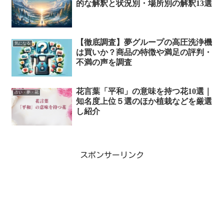
的な解釈と状況別・場所別の解釈13選
【徹底調査】夢グループの高圧洗浄機
気になる
は買いか？商品の特徴や満足の評判・
不満の声を調査
花言葉「平和」の意味を持つ花10選｜
占い・夢・花
知名度上位５選のほか植栽などを厳選
し紹介
スポンサーリンク