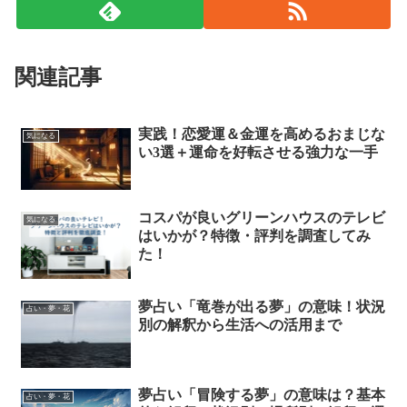
関連記事
実践！恋愛運＆金運を高めるおまじな
気になる
い3選＋運命を好転させる強力な一手
コスパが良いグリーンハウスのテレビ
気になる
はいかが？特徴・評判を調査してみ
た！
夢占い「竜巻が出る夢」の意味！状況
占い・夢・花
別の解釈から生活への活用まで
夢占い「冒険する夢」の意味は？基本
占い・夢・花