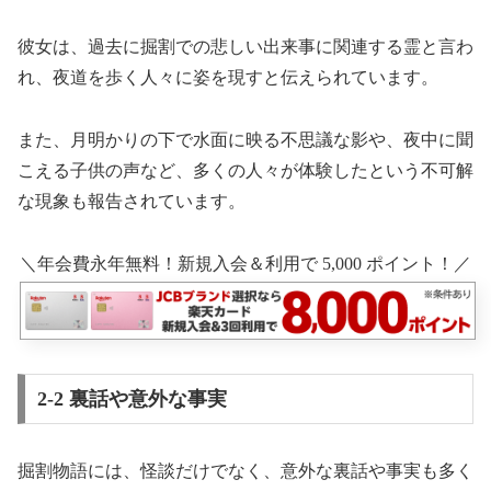
彼女は、過去に掘割での悲しい出来事に関連する霊と言わ
れ、夜道を歩く人々に姿を現すと伝えられています。
また、月明かりの下で水面に映る不思議な影や、夜中に聞
こえる子供の声など、多くの人々が体験したという不可解
な現象も報告されています。
＼年会費永年無料！新規入会＆利用で 5,000 ポイント！／
2-2 裏話や意外な事実
掘割物語には、怪談だけでなく、意外な裏話や事実も多く