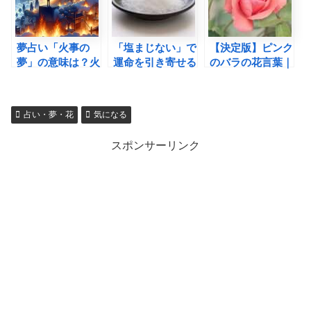
夢占い「火事の
「塩まじない」で
【決定版】ピンク
夢」の意味は？火
運命を引き寄せる
のバラの花言葉｜
事になった場所別
方法！効果的なや
種類や本数による
に異なる解釈9選
り方と注意点を解
意味の違いや感情
説
を伝える方法
占い・夢・花
気になる
スポンサーリンク