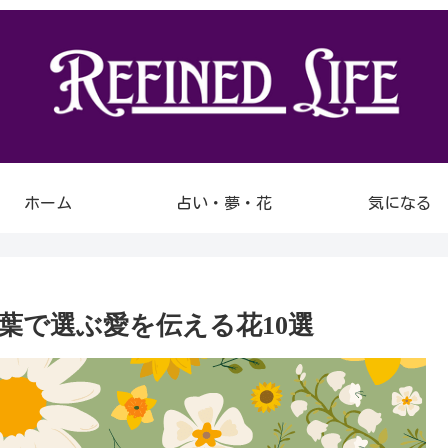
ホーム
占い・夢・花
気になる
葉で選ぶ愛を伝える花10選