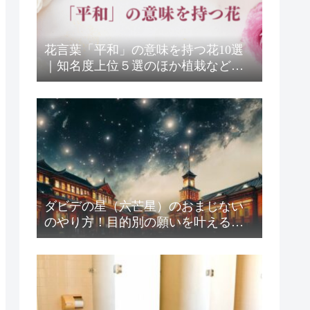
花言葉「平和」の意味を持つ花10選
｜知名度上位５選のほか植栽などを
厳選し紹介
ダビデの星（六芒星）のおまじない
のやり方！目的別の願いを叶えるア
レンジも