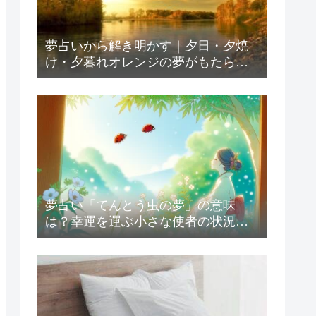
夢占いから解き明かす｜夕日・夕焼
け・夕暮れオレンジの夢がもたらす
意味とは？
夢占い「てんとう虫の夢」の意味
は？幸運を運ぶ小さな使者の状況別
解釈23選