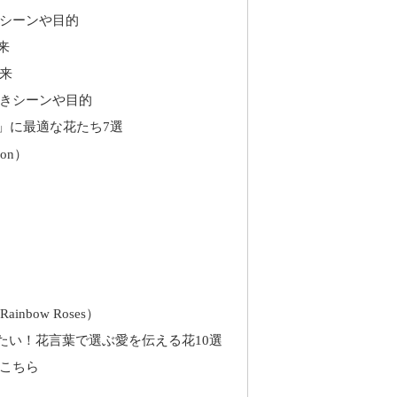
シーンや目的
来
来
きシーンや目的
」に最適な花たち7選
ion）
nbow Roses）
たい！花言葉で選ぶ愛を伝える花10選
こちら