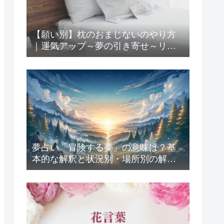
【願い別】枕のおまじないのやり方
｜運気アップ～夢の引き寄せ～リラ
ックス方法まで
夢占い「冒険する夢」の意味は？基
本的な解釈と状況別・場所別の解釈
13選