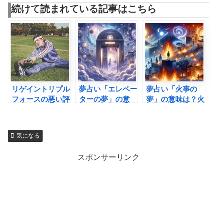
続けて読まれている記事はこちら
リゲイントリプル
夢占い「エレベー
夢占い「火事の
フォースの悪い評
ターの夢」の意
夢」の意味は？火
判は真実？効果・
味・解釈は？状況
事になった場所別
副作用から購入方
別解釈26選を一
に異なる解釈9選
法まで徹底解説！
挙公開
気になる
スポンサーリンク