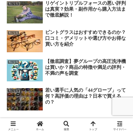
リゲイントリプルフォースの悪い評判
気になる
は真実？効果・副作用から購入方法ま
で徹底解説！
ピントグラスはおすすめできるのか？
気になる
口コミ・デメリットや選び方やお得な
買い方を紹介
【徹底調査】夢グループの高圧洗浄機
気になる
は買いか？商品の特徴や満足の評判・
不満の声を調査
若い選手に人気の「44グローブ」って
気になる
何？高評価の理由は？日本で買える
の？
スポンサーリンク
メニュー
ホーム
検索
トップ
サイドバー