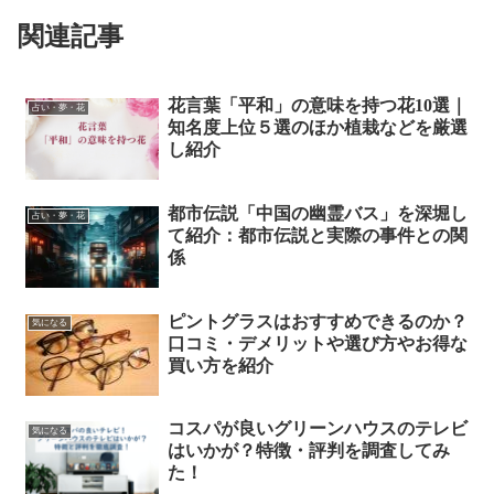
関連記事
花言葉「平和」の意味を持つ花10選｜
占い・夢・花
知名度上位５選のほか植栽などを厳選
し紹介
都市伝説「中国の幽霊バス」を深堀し
占い・夢・花
て紹介：都市伝説と実際の事件との関
係
ピントグラスはおすすめできるのか？
気になる
口コミ・デメリットや選び方やお得な
買い方を紹介
コスパが良いグリーンハウスのテレビ
気になる
はいかが？特徴・評判を調査してみ
た！