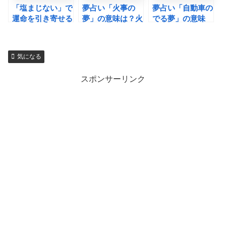
「塩まじない」で
夢占い「火事の
夢占い「自動車の
運命を引き寄せる
夢」の意味は？火
でる夢」の意味
方法！効果的なや
事になった場所別
は？状況別１０選
り方と注意点を解
に異なる解釈9選
とちょっと変わっ
説
たシーン５選
気になる
スポンサーリンク